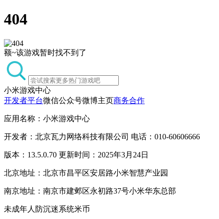
404
额~该游戏暂时找不到了
小米游戏中心
开发者平台
微信公众号
微博主页
商务合作
应用名称：小米游戏中心
开发者：北京瓦力网络科技有限公司 电话：010-60606666
版本：13.5.0.70 更新时间：2025年3月24日
北京地址：北京市昌平区安居路小米智慧产业园
南京地址：南京市建邺区永初路37号小米华东总部
未成年人防沉迷系统
米币