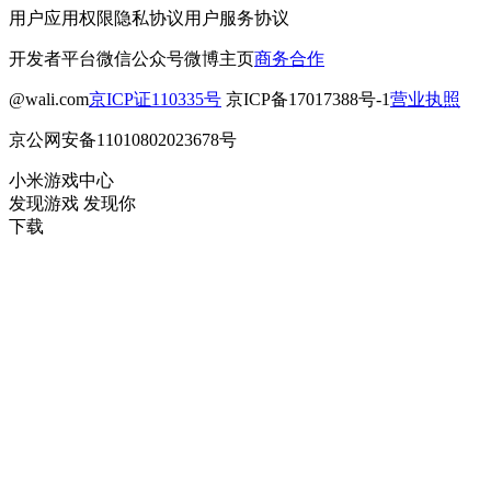
用户应用权限
隐私协议
用户服务协议
开发者平台
微信公众号
微博主页
商务合作
@wali.com
京ICP证110335号
京ICP备17017388号-1
营业执照
京公网安备11010802023678号
小米游戏中心
发现游戏 发现你
下载