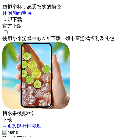
虚拟举杯，感受畅饮的愉悦
休闲
简约
竖屏
立即下载
官方正版
使用小米游戏中心APP
下载
，领丰富游戏
福利
及
礼包
切水果模拟榨汁
下载
主页
攻略
社区
视频