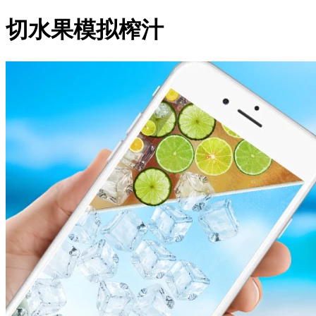
切水果模拟榨汁