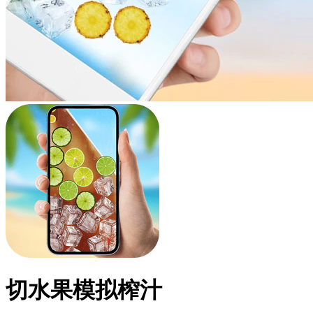
切水果模拟榨汁