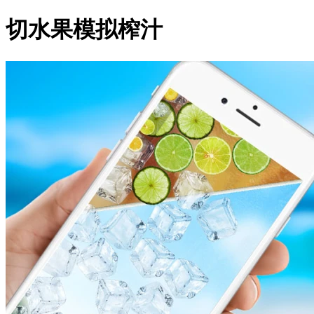
切水果模拟榨汁