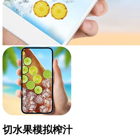
切水果模拟榨汁