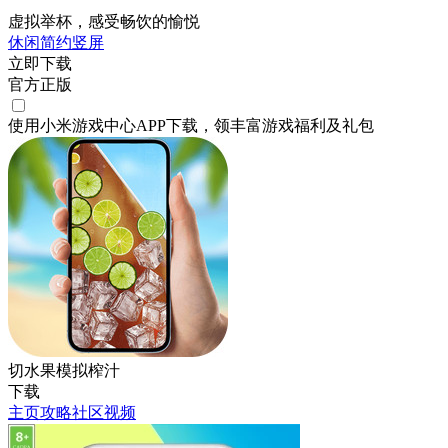
虚拟举杯，感受畅饮的愉悦
休闲
简约
竖屏
立即下载
官方正版
使用小米游戏中心APP
下载
，领丰富游戏
福利
及
礼包
切水果模拟榨汁
下载
主页
攻略
社区
视频