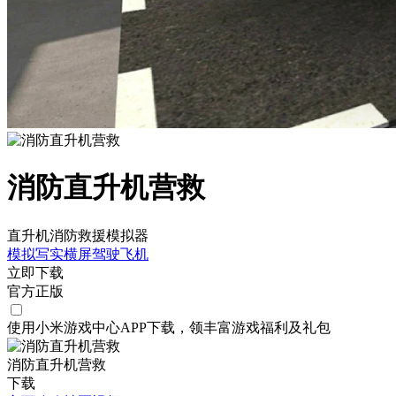
消防直升机营救
直升机消防救援模拟器
模拟
写实
横屏
驾驶
飞机
立即下载
官方正版
使用小米游戏中心APP
下载
，领丰富游戏
福利
及
礼包
消防直升机营救
下载