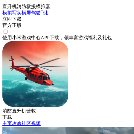
直升机消防救援模拟器
模拟
写实
横屏
驾驶
飞机
立即下载
官方正版
使用小米游戏中心APP
下载
，领丰富游戏
福利
及
礼包
消防直升机营救
下载
主页
攻略
社区
视频