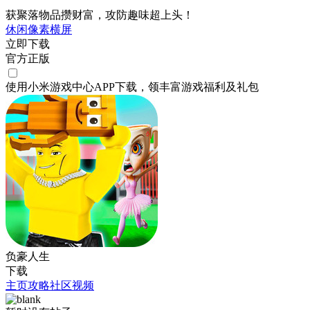
获聚落物品攒财富，攻防趣味超上头！
休闲
像素
横屏
立即下载
官方正版
使用小米游戏中心APP
下载
，领丰富游戏
福利
及
礼包
负豪人生
下载
主页
攻略
社区
视频