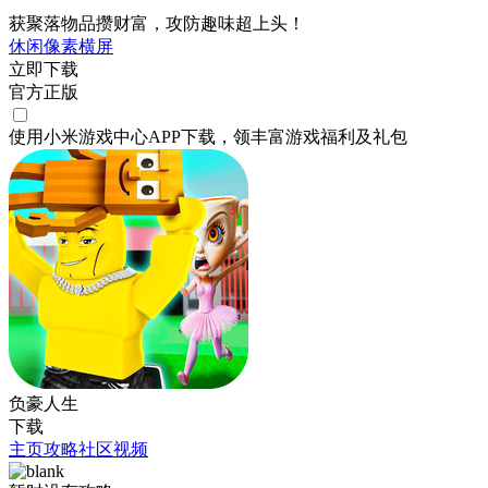
获聚落物品攒财富，攻防趣味超上头！
休闲
像素
横屏
立即下载
官方正版
使用小米游戏中心APP
下载
，领丰富游戏
福利
及
礼包
负豪人生
下载
主页
攻略
社区
视频