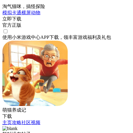
淘气猫咪，搞怪探险
模拟
卡通
横屏
动物
立即下载
官方正版
使用小米游戏中心APP
下载
，领丰富游戏
福利
及
礼包
萌猫养成记
下载
主页
攻略
社区
视频