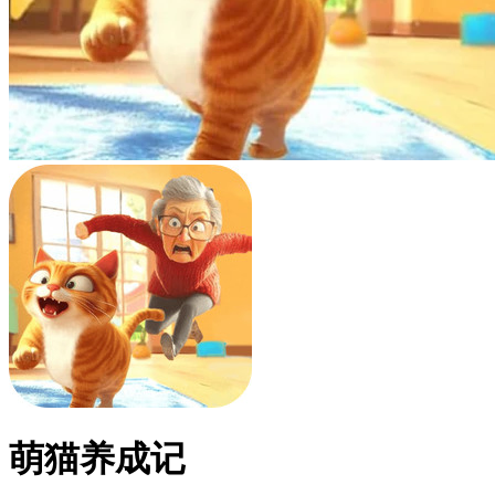
萌猫养成记