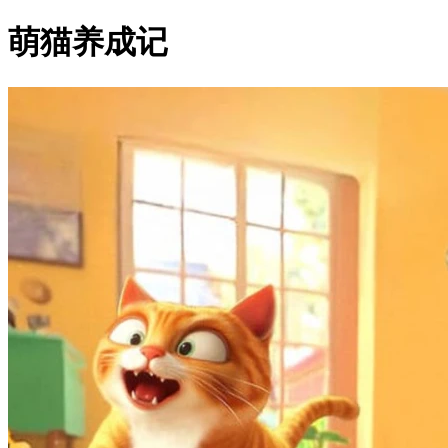
萌猫养成记