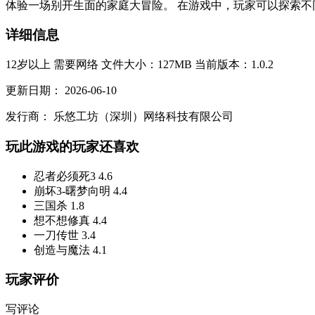
体验一场别开生面的家庭大冒险。 在游戏中，玩家可以探索不
详细信息
12岁以上
需要网络
文件大小：127MB
当前版本：1.0.2
更新日期：
2026-06-10
发行商：
乐悠工坊（深圳）网络科技有限公司
玩此游戏的玩家还喜欢
忍者必须死3
4.6
崩坏3-曙梦向明
4.4
三国杀
1.8
想不想修真
4.4
一刀传世
3.4
创造与魔法
4.1
玩家评价
写评论