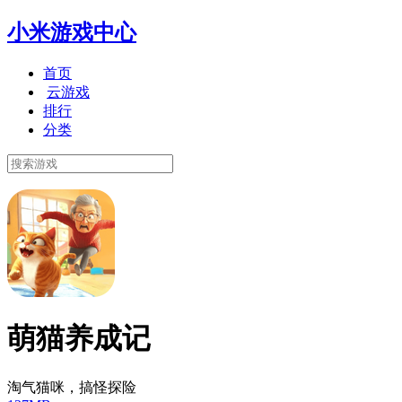
小米游戏中心
首页
云游戏
排行
分类
萌猫养成记
淘气猫咪，搞怪探险