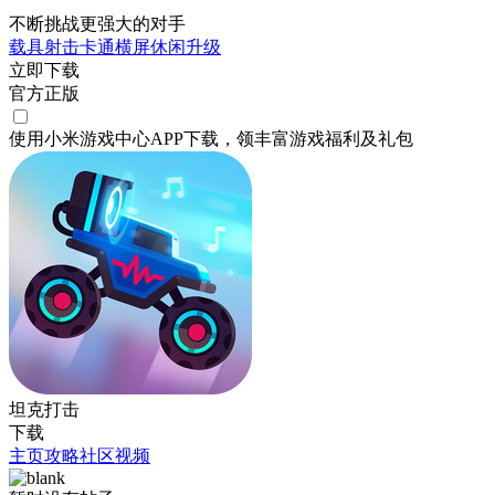
不断挑战更强大的对手
载具射击
卡通
横屏
休闲
升级
立即下载
官方正版
使用小米游戏中心APP
下载
，领丰富游戏
福利
及
礼包
坦克打击
下载
主页
攻略
社区
视频