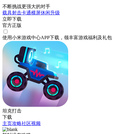
不断挑战更强大的对手
载具射击
卡通
横屏
休闲
升级
立即下载
官方正版
使用小米游戏中心APP
下载
，领丰富游戏
福利
及
礼包
坦克打击
下载
主页
攻略
社区
视频