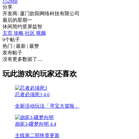
152MB
分享
开发商: 厦门歆阳网络科技有限公司
最后的星期一
休闲
简约
竖屏
益智
主页
攻略
社区
视频
0个帖子
热门
|
最新
|
最赞
发布帖子
没有更多数据了....
玩此游戏的玩家还喜欢
忍者必须死3
4.6
全新活动玩法「寻宝大冒险」
崩坏3-曙梦向明
4.4
主线第二部终章更新