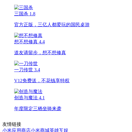
三国杀
1.8
官方正版，三亿人都爱玩的国民桌游
想不想修真
4.4
道友请留步，想不想修真
一刀传世
3.4
V12免费送，不花钱享特权
创造与魔法
4.1
年度限定三栖坐骑来袭
友情链接
小米应用商店
小米商城
英雄互娱