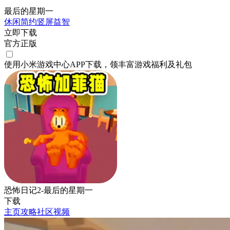
最后的星期一
休闲
简约
竖屏
益智
立即下载
官方正版
使用小米游戏中心APP
下载
，领丰富游戏
福利
及
礼包
恐怖日记2-最后的星期一
下载
主页
攻略
社区
视频