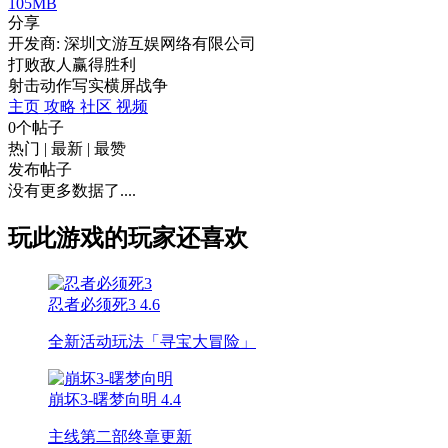
105MB
分享
开发商: 深圳文游互娱网络有限公司
打败敌人赢得胜利
射击
动作
写实
横屏
战争
主页
攻略
社区
视频
0个帖子
热门
|
最新
|
最赞
发布帖子
没有更多数据了....
玩此游戏的玩家还喜欢
忍者必须死3
4.6
全新活动玩法「寻宝大冒险」
崩坏3-曙梦向明
4.4
主线第二部终章更新