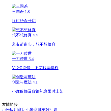
三国杀
1.8
限时秒杀开启
想不想修真
4.4
道友请留步，想不想修真
一刀传世
3.4
V12免费送，不花钱享特权
创造与魔法
4.1
小鹿服饰及背饰礼盒限时上架
友情链接
小米应用商店
小米商城
英雄互娱