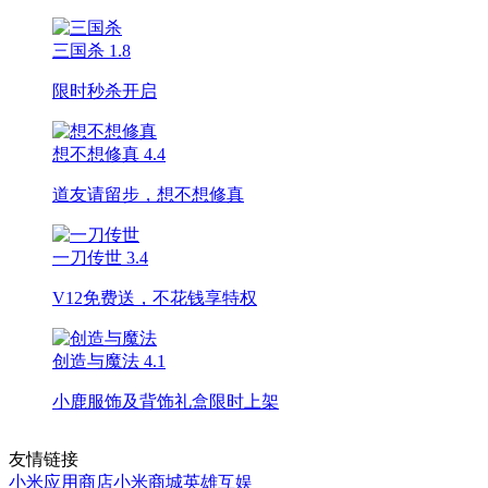
三国杀
1.8
限时秒杀开启
想不想修真
4.4
道友请留步，想不想修真
一刀传世
3.4
V12免费送，不花钱享特权
创造与魔法
4.1
小鹿服饰及背饰礼盒限时上架
友情链接
小米应用商店
小米商城
英雄互娱