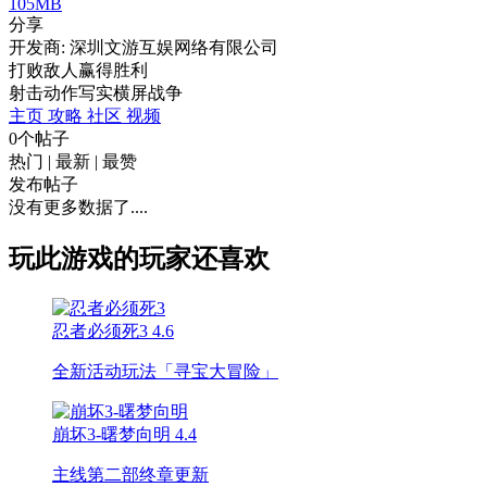
105MB
分享
开发商: 深圳文游互娱网络有限公司
打败敌人赢得胜利
射击
动作
写实
横屏
战争
主页
攻略
社区
视频
0个帖子
热门
|
最新
|
最赞
发布帖子
没有更多数据了....
玩此游戏的玩家还喜欢
忍者必须死3
4.6
全新活动玩法「寻宝大冒险」
崩坏3-曙梦向明
4.4
主线第二部终章更新