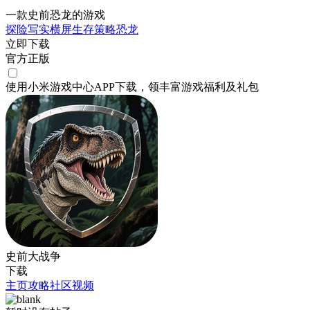
一款史前恐龙的游戏
探险
写实
横屏
生存
策略
恐龙
立即下载
官方正版
使用小米游戏中心APP
下载
，领丰富游戏
福利
及
礼包
史前大战争
下载
主页
攻略
社区
视频