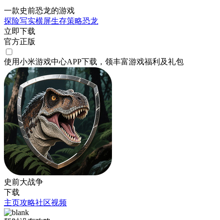
一款史前恐龙的游戏
探险
写实
横屏
生存
策略
恐龙
立即下载
官方正版
使用小米游戏中心APP
下载
，领丰富游戏
福利
及
礼包
史前大战争
下载
主页
攻略
社区
视频