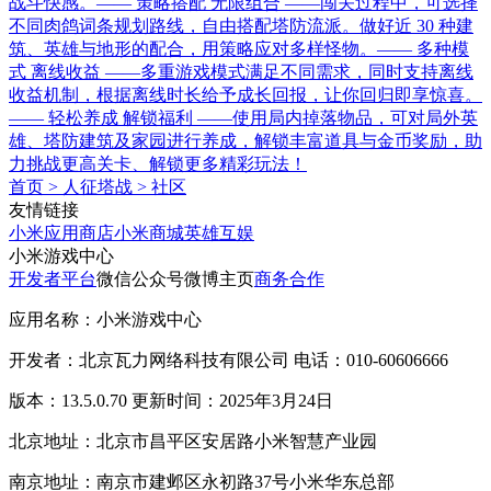
战斗快感。—— 策略搭配 无限组合 ——闯关过程中，可选择
不同肉鸽词条规划路线，自由搭配塔防流派。做好近 30 种建
筑、英雄与地形的配合，用策略应对多样怪物。—— 多种模
式 离线收益 ——多重游戏模式满足不同需求，同时支持离线
收益机制，根据离线时长给予成长回报，让你回归即享惊喜。
—— 轻松养成 解锁福利 ——使用局内掉落物品，可对局外英
雄、塔防建筑及家园进行养成，解锁丰富道具与金币奖励，助
力挑战更高关卡、解锁更多精彩玩法！
首页
>
人征塔战
>
社区
友情链接
小米应用商店
小米商城
英雄互娱
小米游戏中心
开发者平台
微信公众号
微博主页
商务合作
应用名称：小米游戏中心
开发者：北京瓦力网络科技有限公司 电话：010-60606666
版本：13.5.0.70 更新时间：2025年3月24日
北京地址：北京市昌平区安居路小米智慧产业园
南京地址：南京市建邺区永初路37号小米华东总部