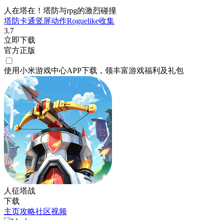
人在塔在！塔防与rpg的激烈碰撞
塔防
卡通
竖屏
动作
Roguelike
收集
3.7
立即下载
官方正版
使用小米游戏中心APP
下载
，领丰富游戏
福利
及
礼包
人征塔战
下载
主页
攻略
社区
视频