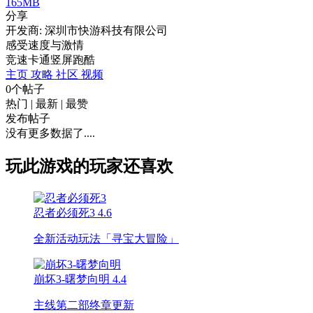
165MB
分享
开发商: 深圳市快游科技有限公司
感受速度与激情
竞速
卡通
竖屏
跑酷
主页
攻略
社区
视频
0个帖子
热门
|
最新
|
最赞
发布帖子
没有更多数据了....
玩此游戏的玩家还喜欢
忍者必须死3
4.6
全新活动玩法「寻宝大冒险」
崩坏3-曙梦向明
4.4
主线第二部终章更新