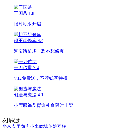
三国杀
1.8
限时秒杀开启
想不想修真
4.4
道友请留步，想不想修真
一刀传世
3.4
V12免费送，不花钱享特权
创造与魔法
4.1
小鹿服饰及背饰礼盒限时上架
友情链接
小米应用商店
小米商城
英雄互娱