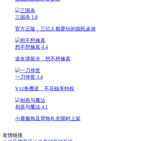
三国杀
1.8
官方正版，三亿人都爱玩的国民桌游
想不想修真
4.4
道友请留步，想不想修真
一刀传世
3.4
V12免费送，不花钱享特权
创造与魔法
4.1
小鹿服饰及背饰礼盒限时上架
友情链接