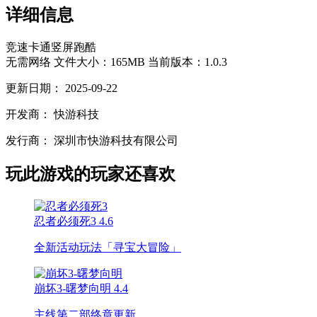
详细信息
竞速
卡通
竖屏
跑酷
无需网络
文件大小：165MB
当前版本：1.0.3
更新日期：
2025-09-22
开发商：
快游科技
发行商：
深圳市快游科技有限公司
玩此游戏的玩家还喜欢
忍者必须死3
4.6
全新活动玩法「寻宝大冒险」
崩坏3-曙梦向明
4.4
主线第二部终章更新