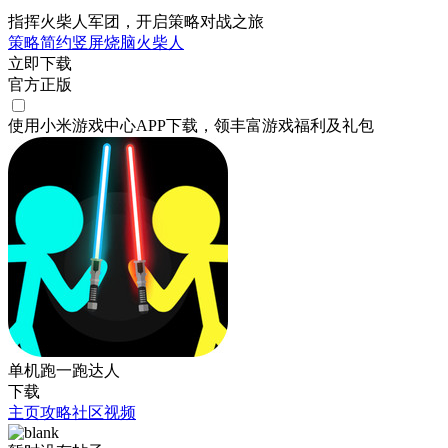
指挥火柴人军团，开启策略对战之旅
策略
简约
竖屏
烧脑
火柴人
立即下载
官方正版
使用小米游戏中心APP
下载
，领丰富游戏
福利
及
礼包
单机跑一跑达人
下载
主页
攻略
社区
视频