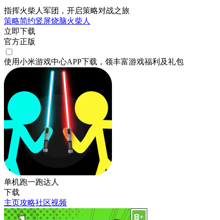
指挥火柴人军团，开启策略对战之旅
策略
简约
竖屏
烧脑
火柴人
立即下载
官方正版
使用小米游戏中心APP
下载
，领丰富游戏
福利
及
礼包
单机跑一跑达人
下载
主页
攻略
社区
视频