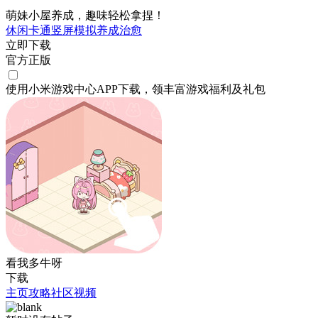
萌妹小屋养成，趣味轻松拿捏！
休闲
卡通
竖屏
模拟
养成
治愈
立即下载
官方正版
使用小米游戏中心APP
下载
，领丰富游戏
福利
及
礼包
看我多牛呀
下载
主页
攻略
社区
视频