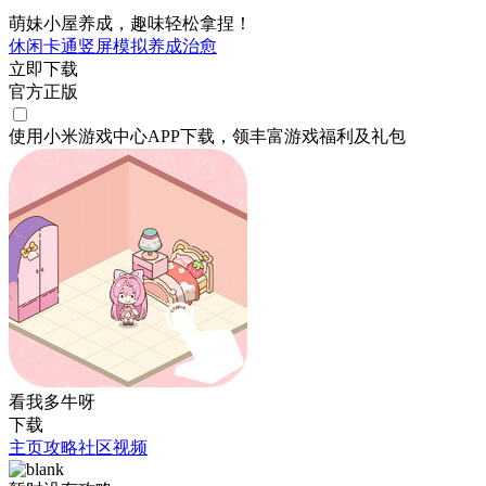
萌妹小屋养成，趣味轻松拿捏！
休闲
卡通
竖屏
模拟
养成
治愈
立即下载
官方正版
使用小米游戏中心APP
下载
，领丰富游戏
福利
及
礼包
看我多牛呀
下载
主页
攻略
社区
视频