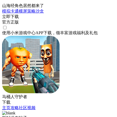
山海经角色居然都来了
模拟
卡通
横屏
策略
沙盒
立即下载
官方正版
使用小米游戏中心APP
下载
，领丰富游戏
福利
及
礼包
马桶人守护者
下载
主页
攻略
社区
视频