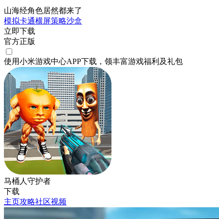
山海经角色居然都来了
模拟
卡通
横屏
策略
沙盒
立即下载
官方正版
使用小米游戏中心APP
下载
，领丰富游戏
福利
及
礼包
马桶人守护者
下载
主页
攻略
社区
视频