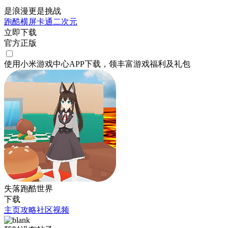
是浪漫更是挑战
跑酷
横屏
卡通
二次元
立即下载
官方正版
使用小米游戏中心APP
下载
，领丰富游戏
福利
及
礼包
失落跑酷世界
下载
主页
攻略
社区
视频