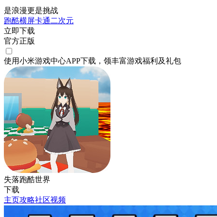
是浪漫更是挑战
跑酷
横屏
卡通
二次元
立即下载
官方正版
使用小米游戏中心APP
下载
，领丰富游戏
福利
及
礼包
失落跑酷世界
下载
主页
攻略
社区
视频