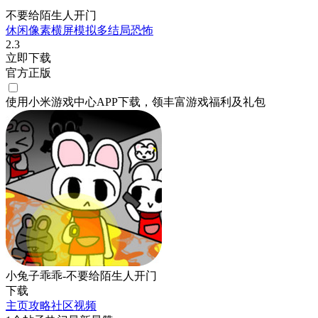
不要给陌生人开门
休闲
像素
横屏
模拟
多结局
恐怖
2.3
立即下载
官方正版
使用小米游戏中心APP
下载
，领丰富游戏
福利
及
礼包
小兔子乖乖-不要给陌生人开门
下载
主页
攻略
社区
视频