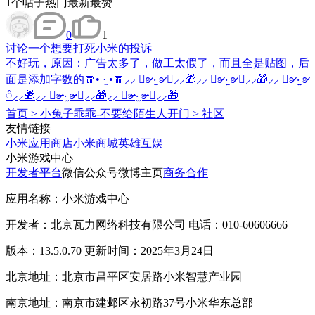
1
个帖子
热门
最新
最赞
0
1
讨论
一个想要打死小米的投诉
不好玩，原因：广告太多了，做工太假了，而且全是贴图，后
面是添加字数的🧣• ·̫ •🧣⸝⸝ ᳐ʚ̴̶̷̷ ‧̫ ʚ̴̶̷̷ ᳐⸝⸝🎁⸝⸝ ᳐ʚ̴̶̷̷ ‧̫ ʚ̴̶̷̷ ᳐⸝⸝🎁⸝⸝ ᳐ʚ̴̶̷̷ ‧̫ ʚ̴̶̷̷
᳐⸝⸝🎁⸝⸝ ᳐ʚ̴̶̷̷ ‧̫ ʚ̴̶̷̷ ᳐⸝⸝🎁⸝⸝ ᳐ʚ̴̶̷̷ ‧̫ ʚ̴̶̷̷ ᳐⸝⸝🎁
首页
>
小兔子乖乖-不要给陌生人开门
>
社区
友情链接
小米应用商店
小米商城
英雄互娱
小米游戏中心
开发者平台
微信公众号
微博主页
商务合作
应用名称：小米游戏中心
开发者：北京瓦力网络科技有限公司 电话：010-60606666
版本：13.5.0.70 更新时间：2025年3月24日
北京地址：北京市昌平区安居路小米智慧产业园
南京地址：南京市建邺区永初路37号小米华东总部