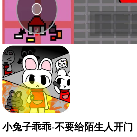
小兔子乖乖-不要给陌生人开门