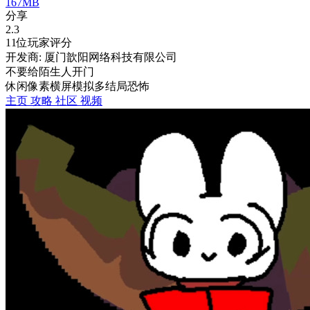
167MB
分享
2.3
11位玩家评分
开发商: 厦门歆阳网络科技有限公司
不要给陌生人开门
休闲
像素
横屏
模拟
多结局
恐怖
主页
攻略
社区
视频