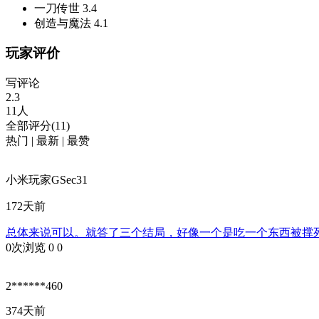
一刀传世
3.4
创造与魔法
4.1
玩家评价
写评论
2.3
11人
全部评分(11)
热门
|
最新
|
最赞
小米玩家GSec31
172天前
总体来说可以。就答了三个结局，好像一个是吃一个东西被撑
0次浏览
0
0
2******460
374天前