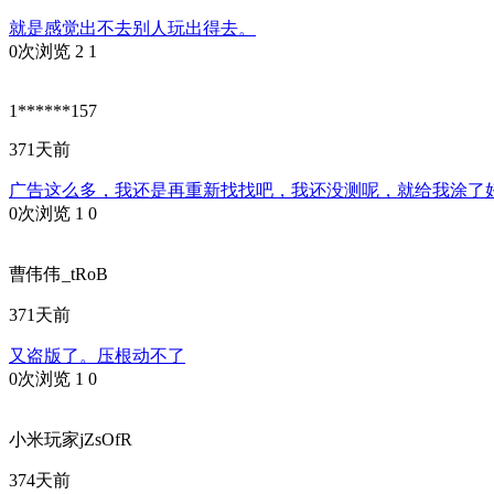
就是感觉出不去别人玩出得去。
0次浏览
2
1
1******157
371天前
广告这么多，我还是再重新找找吧，我还没测呢，就给我涂了
0次浏览
1
0
曹伟伟_tRoB
371天前
又盗版了。压根动不了
0次浏览
1
0
小米玩家jZsOfR
374天前