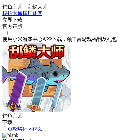
钓鱼宗师！刮鳞大师！
模拟
卡通
横屏
休闲
立即下载
官方正版
使用小米游戏中心APP
下载
，领丰富游戏
福利
及
礼包
钓鱼宗师
下载
主页
攻略
社区
视频