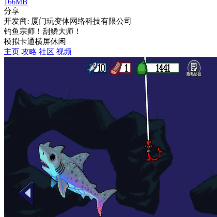
166MB
分享
开发商: 厦门玩变体网络科技有限公司
钓鱼宗师！刮鳞大师！
模拟
卡通
横屏
休闲
主页
攻略
社区
视频