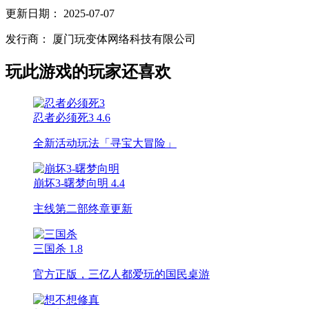
更新日期：
2025-07-07
发行商：
厦门玩变体网络科技有限公司
玩此游戏的玩家还喜欢
忍者必须死3
4.6
全新活动玩法「寻宝大冒险」
崩坏3-曙梦向明
4.4
主线第二部终章更新
三国杀
1.8
官方正版，三亿人都爱玩的国民桌游