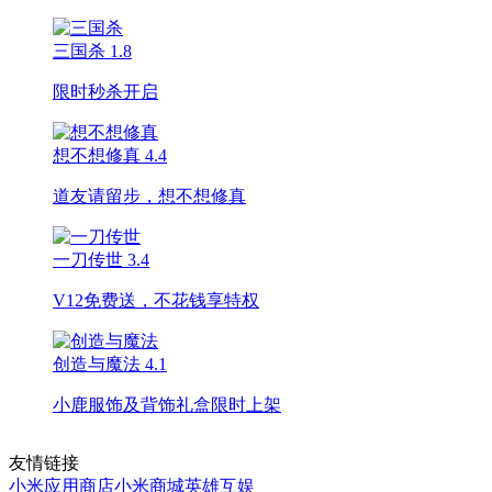
三国杀
1.8
限时秒杀开启
想不想修真
4.4
道友请留步，想不想修真
一刀传世
3.4
V12免费送，不花钱享特权
创造与魔法
4.1
小鹿服饰及背饰礼盒限时上架
友情链接
小米应用商店
小米商城
英雄互娱