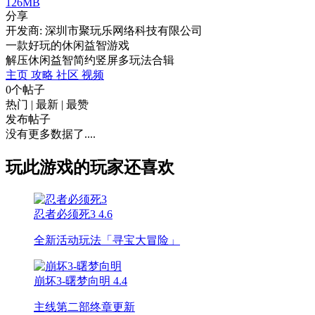
126MB
分享
开发商: 深圳市聚玩乐网络科技有限公司
一款好玩的休闲益智游戏
解压
休闲
益智
简约
竖屏
多玩法合辑
主页
攻略
社区
视频
0个帖子
热门
|
最新
|
最赞
发布帖子
没有更多数据了....
玩此游戏的玩家还喜欢
忍者必须死3
4.6
全新活动玩法「寻宝大冒险」
崩坏3-曙梦向明
4.4
主线第二部终章更新