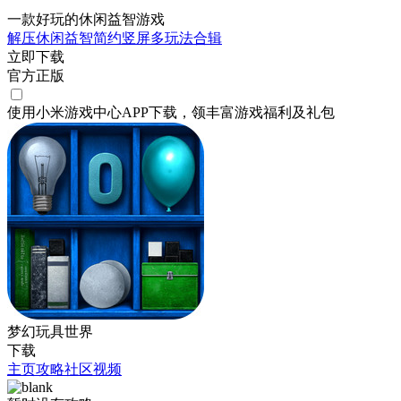
一款好玩的休闲益智游戏
解压
休闲
益智
简约
竖屏
多玩法合辑
立即下载
官方正版
使用小米游戏中心APP
下载
，领丰富游戏
福利
及
礼包
梦幻玩具世界
下载
主页
攻略
社区
视频