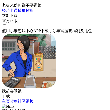
老板来份煎饼不要香菜
经营
卡通
横屏
模拟
立即下载
官方正版
使用小米游戏中心APP
下载
，领丰富游戏
福利
及
礼包
我超会做饭
下载
主页
攻略
社区
视频