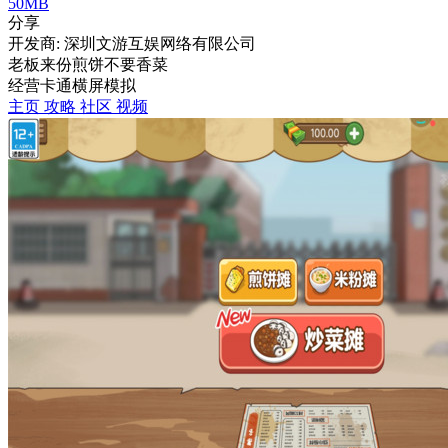
50MB
分享
开发商: 深圳文游互娱网络有限公司
老板来份煎饼不要香菜
经营
卡通
横屏
模拟
主页
攻略
社区
视频