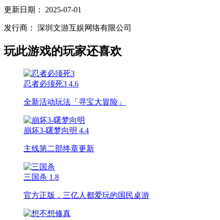
更新日期：
2025-07-01
发行商：
深圳文游互娱网络有限公司
玩此游戏的玩家还喜欢
忍者必须死3
4.6
全新活动玩法「寻宝大冒险」
崩坏3-曙梦向明
4.4
主线第二部终章更新
三国杀
1.8
官方正版，三亿人都爱玩的国民桌游