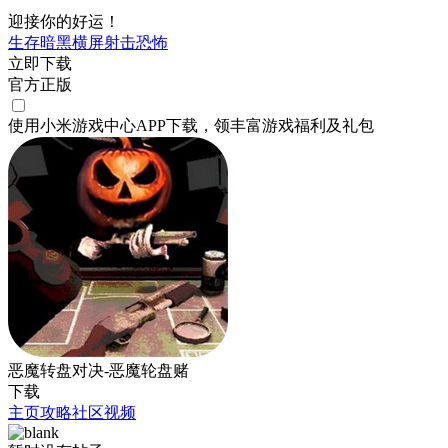
迎接你的好运！
生存
暗黑
横屏
射击
恐怖
立即下载
官方正版
使用小米游戏中心APP
下载
，领丰富游戏
福利
及
礼包
恶魔转盘对决-恶魔轮盘赌
下载
主页
攻略
社区
视频