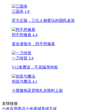
三国杀
1.8
官方正版，三亿人都爱玩的国民桌游
想不想修真
4.4
道友请留步，想不想修真
一刀传世
3.4
V12免费送，不花钱享特权
创造与魔法
4.1
小鹿服饰及背饰礼盒限时上架
友情链接
小米应用商店
小米商城
英雄互娱