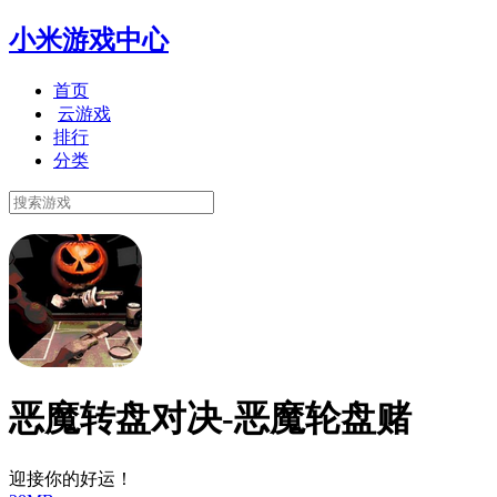
小米游戏中心
首页
云游戏
排行
分类
恶魔转盘对决-恶魔轮盘赌
迎接你的好运！