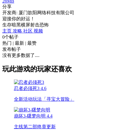
28MB
分享
开发商: 厦门歆阳网络科技有限公司
迎接你的好运！
生存
暗黑
横屏
射击
恐怖
主页
攻略
社区
视频
0个帖子
热门
|
最新
|
最赞
发布帖子
没有更多数据了....
玩此游戏的玩家还喜欢
忍者必须死3
4.6
全新活动玩法「寻宝大冒险」
崩坏3-曙梦向明
4.4
主线第二部终章更新