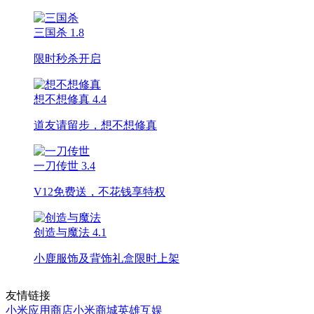
三国杀
1.8
限时秒杀开启
想不想修真
4.4
道友请留步，想不想修真
一刀传世
3.4
V12免费送，不花钱享特权
创造与魔法
4.1
小鹿服饰及背饰礼盒限时上架
友情链接
小米应用商店
小米商城
英雄互娱