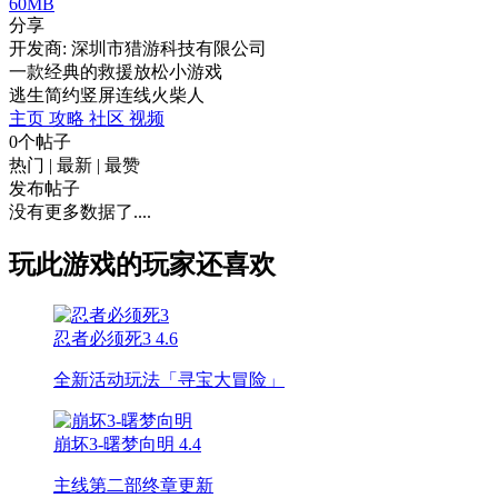
60MB
分享
开发商: 深圳市猎游科技有限公司
一款经典的救援放松小游戏
逃生
简约
竖屏
连线
火柴人
主页
攻略
社区
视频
0个帖子
热门
|
最新
|
最赞
发布帖子
没有更多数据了....
玩此游戏的玩家还喜欢
忍者必须死3
4.6
全新活动玩法「寻宝大冒险」
崩坏3-曙梦向明
4.4
主线第二部终章更新