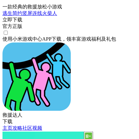
一款经典的救援放松小游戏
逃生
简约
竖屏
连线
火柴人
立即下载
官方正版
使用小米游戏中心APP
下载
，领丰富游戏
福利
及
礼包
救援达人
下载
主页
攻略
社区
视频