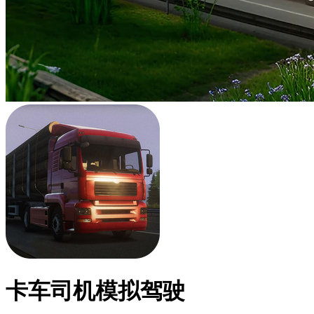
卡车司机模拟驾驶