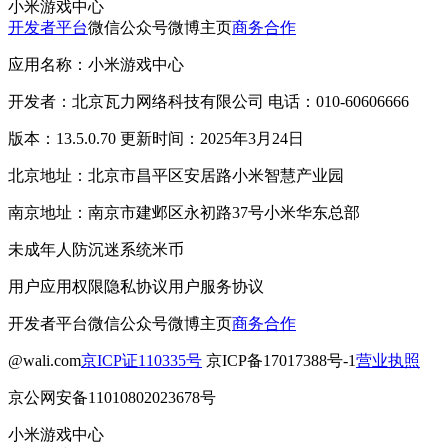
小米游戏中心
开发者平台
微信公众号
微博主页
商务合作
应用名称：小米游戏中心
开发者：北京瓦力网络科技有限公司 电话：010-60606666
版本：13.5.0.70 更新时间：2025年3月24日
北京地址：北京市昌平区安居路小米智慧产业园
南京地址：南京市建邺区永初路37号小米华东总部
未成年人防沉迷系统
米币
用户应用权限
隐私协议
用户服务协议
开发者平台
微信公众号
微博主页
商务合作
@wali.com
京ICP证110335号
京ICP备17017388号-1
营业执照
京公网安备11010802023678号
小米游戏中心