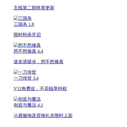
主线第二部终章更新
三国杀
1.8
限时秒杀开启
想不想修真
4.4
道友请留步，想不想修真
一刀传世
3.4
V12免费送，不花钱享特权
创造与魔法
4.1
小鹿服饰及背饰礼盒限时上架