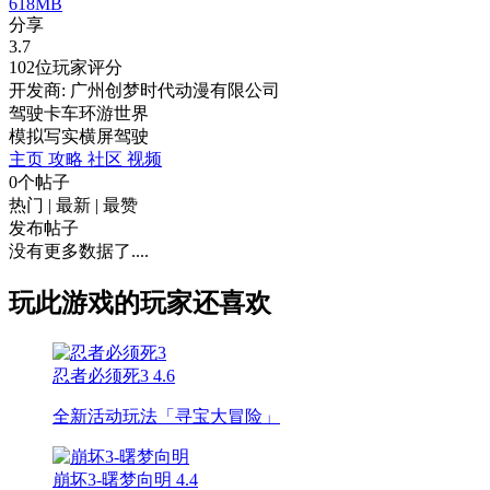
618MB
分享
3.7
102位玩家评分
开发商: 广州创梦时代动漫有限公司
驾驶卡车环游世界
模拟
写实
横屏
驾驶
主页
攻略
社区
视频
0个帖子
热门
|
最新
|
最赞
发布帖子
没有更多数据了....
玩此游戏的玩家还喜欢
忍者必须死3
4.6
全新活动玩法「寻宝大冒险」
崩坏3-曙梦向明
4.4