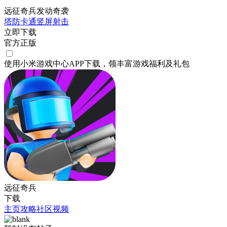
远征奇兵发动奇袭
塔防
卡通
竖屏
射击
立即下载
官方正版
使用小米游戏中心APP
下载
，领丰富游戏
福利
及
礼包
远征奇兵
下载
主页
攻略
社区
视频