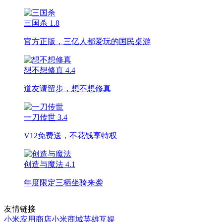
三国杀
1.8
官方正版，三亿人都爱玩的国民桌游
想不想修真
4.4
道友请留步，想不想修真
一刀传世
3.4
V12免费送，不花钱享特权
创造与魔法
4.1
年度限定三栖坐骑来袭
友情链接
小米应用商店
小米商城
英雄互娱