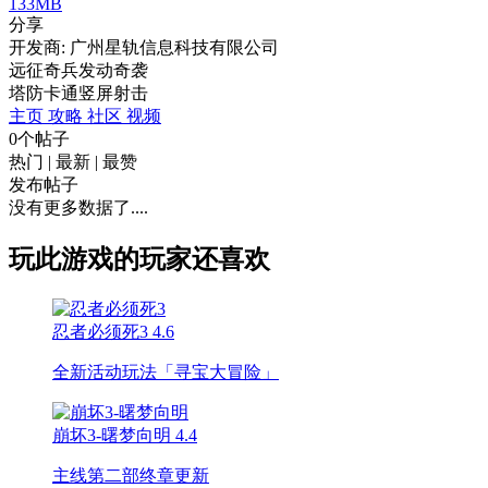
133MB
分享
开发商: 广州星轨信息科技有限公司
远征奇兵发动奇袭
塔防
卡通
竖屏
射击
主页
攻略
社区
视频
0个帖子
热门
|
最新
|
最赞
发布帖子
没有更多数据了....
玩此游戏的玩家还喜欢
忍者必须死3
4.6
全新活动玩法「寻宝大冒险」
崩坏3-曙梦向明
4.4
主线第二部终章更新