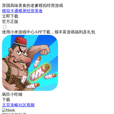
异国风味美食的老爹模拟经营游戏
模拟
卡通
横屏
经营
美食
立即下载
官方正版
使用小米游戏中心APP
下载
，领丰富游戏
福利
及
礼包
疯狂小吃铺
下载
主页
攻略
社区
视频