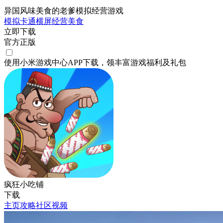
异国风味美食的老爹模拟经营游戏
模拟
卡通
横屏
经营
美食
立即下载
官方正版
使用小米游戏中心APP
下载
，领丰富游戏
福利
及
礼包
疯狂小吃铺
下载
主页
攻略
社区
视频