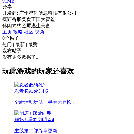
91MB
分享
开发商: 广州星轨信息科技有限公司
疯狂香肠美食王国大冒险
休闲
简约
竖屏
逃生
美食
主页
攻略
社区
视频
0个帖子
热门
|
最新
|
最赞
发布帖子
没有更多数据了....
玩此游戏的玩家还喜欢
忍者必须死3
4.6
全新活动玩法「寻宝大冒险」
崩坏3-曙梦向明
4.4
主线第二部终章更新