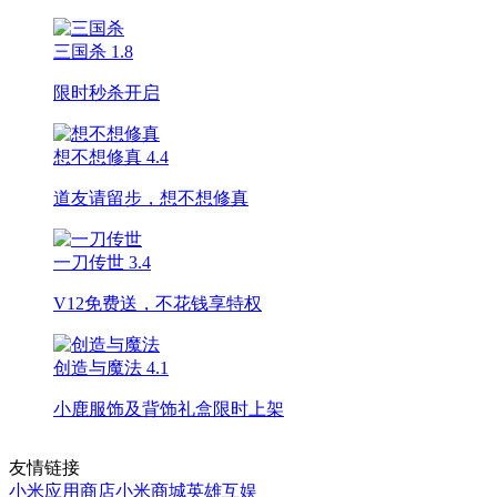
三国杀
1.8
限时秒杀开启
想不想修真
4.4
道友请留步，想不想修真
一刀传世
3.4
V12免费送，不花钱享特权
创造与魔法
4.1
小鹿服饰及背饰礼盒限时上架
友情链接
小米应用商店
小米商城
英雄互娱