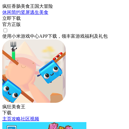
疯狂香肠美食王国大冒险
休闲
简约
竖屏
逃生
美食
立即下载
官方正版
使用小米游戏中心APP
下载
，领丰富游戏
福利
及
礼包
疯狂美食王
下载
主页
攻略
社区
视频