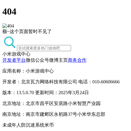
404
额~这个页面暂时不见了
小米游戏中心
开发者平台
微信公众号
微博主页
商务合作
应用名称：小米游戏中心
开发者：北京瓦力网络科技有限公司 电话：010-60606666
版本：13.5.0.70 更新时间：2025年3月24日
北京地址：北京市昌平区安居路小米智慧产业园
南京地址：南京市建邺区永初路37号小米华东总部
未成年人防沉迷系统
米币